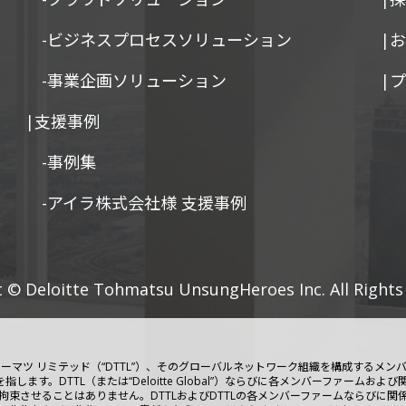
-ビジネスプロセスソリューション
|
-事業企画ソリューション
|
|支援事例
-事例集
-アイラ株式会社様 支援事例
 © Deloitte Tohmatsu UnsungHeroes Inc. All Rights
シュ トーマツ リミテッド（“DTTL”）、そのグローバルネットワーク組織を構成する
します。DTTL（または“Deloitte Global”）ならびに各メンバーファーム
束させることはありません。DTTLおよびDTTLの各メンバーファームならびに