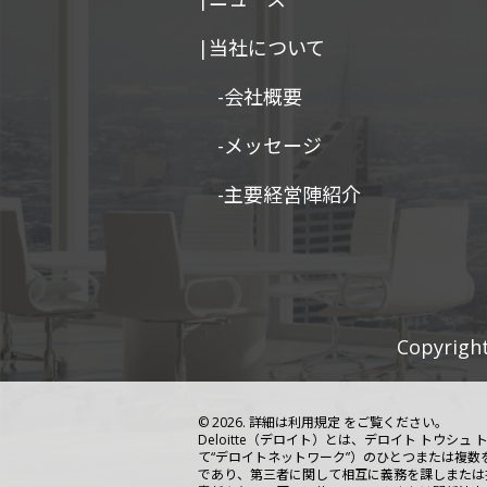
|当社について
-会社概要
-メッセージ
-主要経営陣紹介
Copyright
© 2026. 詳細は
利用規定
をご覧ください。
Deloitte（デロイト）とは、デロイト トウ
て“デロイトネットワーク”）のひとつまたは複数を指
であり、第三者に関して相互に義務を課しまたは拘